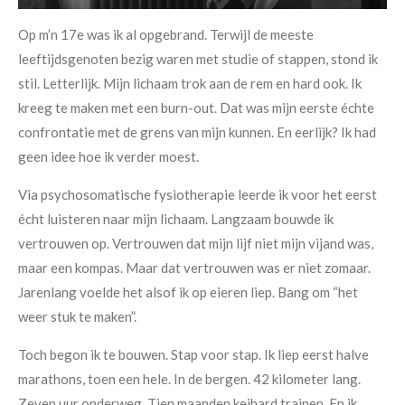
Op m’n 17e was ik al opgebrand. Terwijl de meeste
leeftijdsgenoten bezig waren met studie of stappen, stond ik
stil. Letterlijk. Mijn lichaam trok aan de rem en hard ook. Ik
kreeg te maken met een burn-out. Dat was mijn eerste échte
confrontatie met de grens van mijn kunnen. En eerlijk? Ik had
geen idee hoe ik verder moest.
Via psychosomatische fysiotherapie leerde ik voor het eerst
écht luisteren naar mijn lichaam. Langzaam bouwde ik
vertrouwen op. Vertrouwen dat mijn lijf niet mijn vijand was,
maar een kompas. Maar dat vertrouwen was er niet zomaar.
Jarenlang voelde het alsof ik op eieren liep. Bang om “het
weer stuk te maken”.
Toch begon ik te bouwen. Stap voor stap. Ik liep eerst halve
marathons, toen een hele. In de bergen. 42 kilometer lang.
Zeven uur onderweg. Tien maanden keihard trainen. En ik