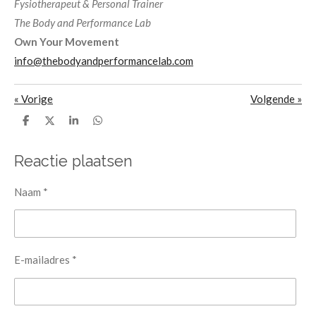
Fysiotherapeut & Personal Trainer
The Body and Performance Lab
Own Your Movement
info@thebodyandperformancelab.com
«
Vorige
Volgende
»
D
D
S
D
e
e
h
e
l
e
a
l
e
l
r
e
Reactie plaatsen
n
e
n
Naam *
E-mailadres *