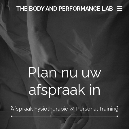
Ga
THE BODY AND PERFORMANCE LAB
direct
naar
de
hoofdinhoud
Plan nu uw
afspraak in
Afspraak Fysiotherapie // Personal Training