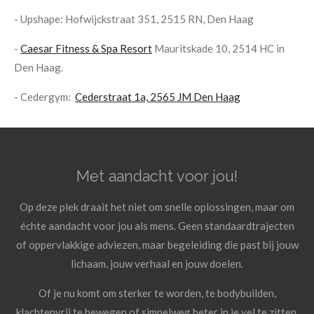
- Upshape: Hofwijckstraat 351, 2515 RN, Den Haag
-
Caesar Fitness & Spa Resort
Mauritskade 10, 2514 HC in
Den Haag.
- Cedergym:
Cederstraat 1a, 2565 JM Den Haag
Met aandacht voor jou!
Op deze plek draait het niet om snelle oplossingen, maar om
échte aandacht voor jou als mens. Geen standaardtrajecten
of oppervlakkige adviezen, maar begeleiding die past bij jouw
lichaam, jouw verhaal en jouw doelen.
Of je nu komt om sterker te worden, te bodybuilden,
klachtenvrij te bewegen of simpelweg beter in je vel te zitten.