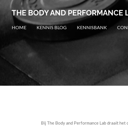
Ga
THE BODY AND PERFORMANCE 
direct
naar
HOME
KENNIS BLOG
KENNISBANK
CON
de
hoofdinhoud
Bij The Body and Performance Lab draait het o