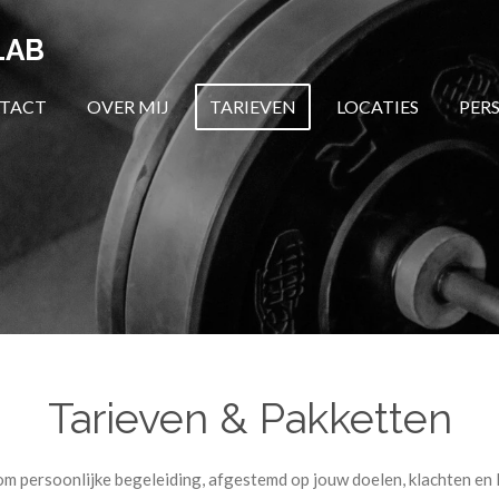
LAB
TACT
OVER MIJ
TARIEVEN
LOCATIES
PER
Tarieven & Pakketten
m persoonlijke begeleiding, afgestemd op jouw doelen, klachten en 