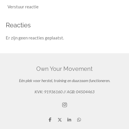
Verstuur reactie
Reacties
Er zijn geen reacties geplaatst.
Own Your Movement
Eén plek voor herstel, training en duurzaam functioneren.
KVK: 91936160 // AGB: 04504463
I
n
s
D
D
S
D
t
e
e
h
e
a