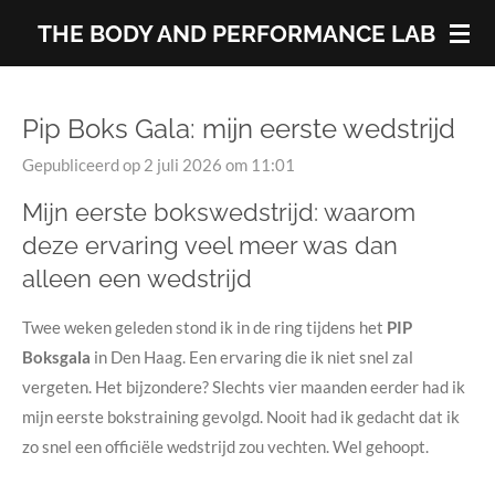
Ga
THE BODY AND PERFORMANCE LAB
direct
naar
de
Pip Boks Gala: mijn eerste wedstrijd
hoofdinhoud
Gepubliceerd op 2 juli 2026 om 11:01
Mijn eerste bokswedstrijd: waarom
deze ervaring veel meer was dan
alleen een wedstrijd
Twee weken geleden stond ik in de ring tijdens het
PIP
Boksgala
in Den Haag. Een ervaring die ik niet snel zal
vergeten.
Het bijzondere? Slechts vier maanden eerder had ik
mijn eerste bokstraining gevolgd. Nooit had ik gedacht dat ik
zo snel een officiële wedstrijd zou vechten. Wel gehoopt.