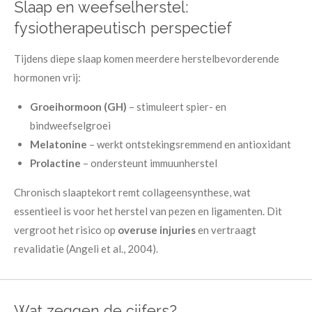
Slaap en weefselherstel:
fysiotherapeutisch perspectief
Tijdens diepe slaap komen meerdere herstelbevorderende
hormonen vrij:
Groeihormoon (GH)
– stimuleert spier- en
bindweefselgroei
Melatonine
– werkt ontstekingsremmend en antioxidant
Prolactine
– ondersteunt immuunherstel
Chronisch slaaptekort remt collageensynthese, wat
essentieel is voor het herstel van pezen en ligamenten. Dit
vergroot het risico op
overuse injuries
en vertraagt
revalidatie (Angeli et al., 2004).
Wat zeggen de cijfers?