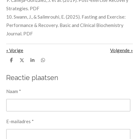
Strategies. PDF
10. Swann, J., & Salimrouhi, E. (2025). Fasting and Exercise:
Performance & Recovery. Basic and Clinical Biochemistry
Journal. PDF
«
Vorige
Volgende
»
D
D
S
D
e
e
h
e
l
e
a
l
e
l
r
e
Reactie plaatsen
n
e
n
Naam *
E-mailadres *