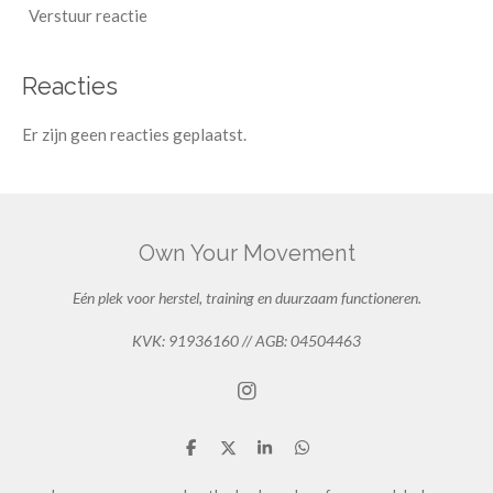
Verstuur reactie
Reacties
Er zijn geen reacties geplaatst.
Own Your Movement
Eén plek voor herstel, training en duurzaam functioneren.
KVK: 91936160 // AGB: 04504463
I
n
s
D
D
S
D
t
e
e
h
e
a
l
e
a
l