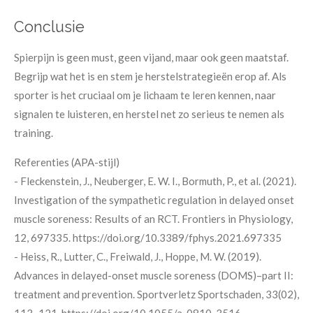
Conclusie
Spierpijn is geen must, geen vijand, maar ook geen maatstaf.
Begrijp wat het is en stem je herstelstrategieën erop af. Als
sporter is het cruciaal om je lichaam te leren kennen, naar
signalen te luisteren, en herstel net zo serieus te nemen als
training.
Referenties (APA-stijl)
- Fleckenstein, J., Neuberger, E. W. I., Bormuth, P., et al. (2021).
Investigation of the sympathetic regulation in delayed onset
muscle soreness: Results of an RCT. Frontiers in Physiology,
12, 697335. https://doi.org/10.3389/fphys.2021.697335
- Heiss, R., Lutter, C., Freiwald, J., Hoppe, M. W. (2019).
Advances in delayed-onset muscle soreness (DOMS)–part II:
treatment and prevention. Sportverletz Sportschaden, 33(02),
113–121. https://doi.org/10.1055/a-0810-3516