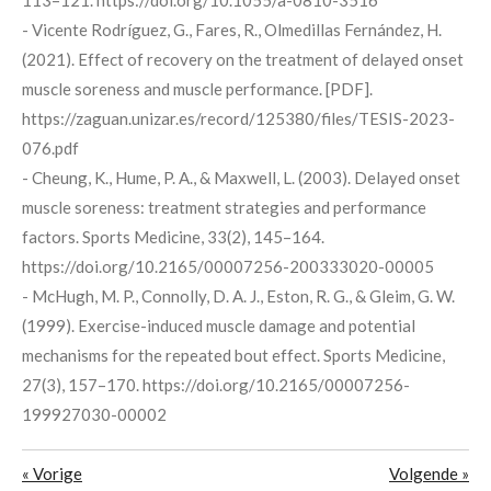
- Vicente Rodríguez, G., Fares, R., Olmedillas Fernández, H.
(2021). Effect of recovery on the treatment of delayed onset
muscle soreness and muscle performance. [PDF].
https://zaguan.unizar.es/record/125380/files/TESIS-2023-
076.pdf
- Cheung, K., Hume, P. A., & Maxwell, L. (2003). Delayed onset
muscle soreness: treatment strategies and performance
factors. Sports Medicine, 33(2), 145–164.
https://doi.org/10.2165/00007256-200333020-00005
- McHugh, M. P., Connolly, D. A. J., Eston, R. G., & Gleim, G. W.
(1999). Exercise-induced muscle damage and potential
mechanisms for the repeated bout effect. Sports Medicine,
27(3), 157–170. https://doi.org/10.2165/00007256-
199927030-00002
«
Vorige
Volgende
»