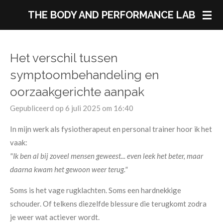
Ga
THE BODY AND PERFORMANCE LAB
direct
naar
de
Het verschil tussen
hoofdinhoud
symptoombehandeling en
oorzaakgerichte aanpak
Gepubliceerd op 6 juli 2025 om 16:40
In mijn werk als fysiotherapeut en personal trainer hoor ik het
vaak:
"Ik ben al bij zoveel mensen geweest... even leek het beter, maar
daarna kwam het gewoon weer terug."
Soms is het vage rugklachten. Soms een hardnekkige
schouder. Of telkens diezelfde blessure die terugkomt zodra
je weer wat actiever wordt.