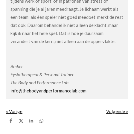
tijdens werk of sport, of in patronen van stress of
spanning die je al jaren meedraagt. Je lichaam werkt als
een team: als één speler niet goed meedoet, merkt de rest
dat ook. Daarom behandel ik niet alleen de klacht, maar
kijk ik naar het hele spel. Dat is hoe je duurzaam
verandert van de kern, niet alleen aan de oppervlakte.
Amber
Fysiotherapeut & Personal Trainer
The Body and Performance Lab
info@thebodyandperformancelab.com
«
Vorige
Volgende
»
D
D
S
D
e
e
h
e
l
e
a
l