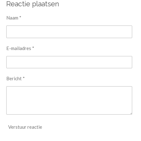
e
l
r
e
Reactie plaatsen
n
e
n
Naam *
E-mailadres *
Bericht *
Verstuur reactie