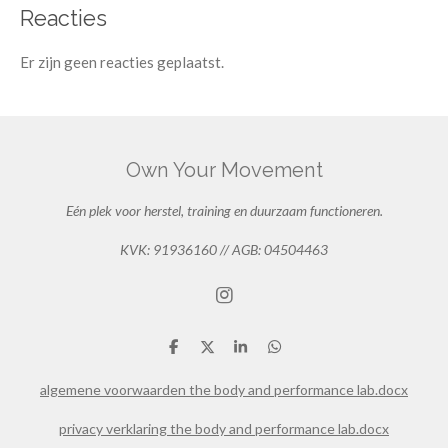
Reacties
Er zijn geen reacties geplaatst.
Own Your Movement
Eén plek voor herstel, training en duurzaam functioneren.
KVK: 91936160 // AGB: 04504463
I
n
s
D
D
S
D
t
e
e
h
e
a
l
e
a
l
algemene voorwaarden the body and performance lab.docx
g
e
l
r
e
r
n
e
n
privacy verklaring the body and performance lab.docx
a
m